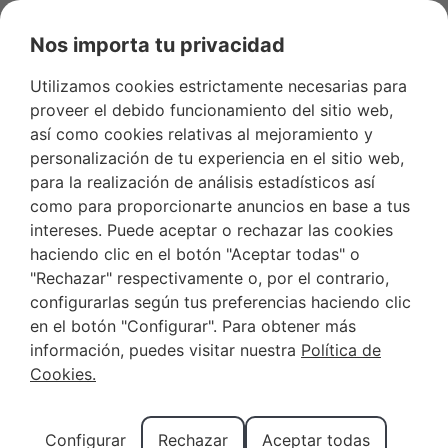
Nos importa tu privacidad
Utilizamos cookies estrictamente necesarias para
Favoritos
+34 966 281 556
Propietarios
proveer el debido funcionamiento del sitio web,
así como cookies relativas al mejoramiento y
personalización de tu experiencia en el sitio web,
para la realización de análisis estadísticos así
como para proporcionarte anuncios en base a tus
Visitar Benidorm en
intereses. Puede aceptar o rechazar las cookies
haciendo clic en el botón "Aceptar todas" o
septiembre: la escapada
"Rechazar" respectivamente o, por el contrario,
perfecta
configurarlas según tus preferencias haciendo clic
en el botón "Configurar". Para obtener más
Tag:
Alojamientos
información, puedes visitar nuestra
Política de
Cookies.
turísticos en
Configurar
Rechazar
Aceptar todas