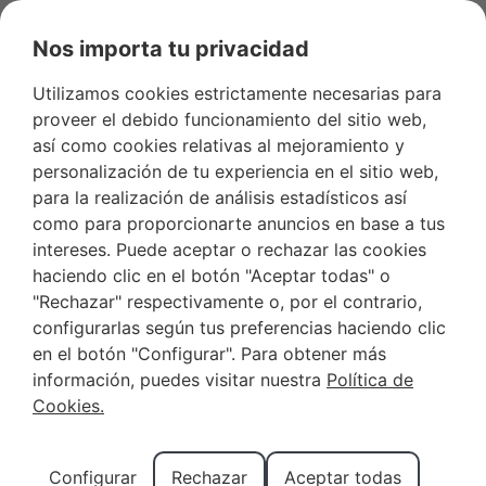
Nos importa tu privacidad
Favoritos
+34 966 281 556
Propietarios
Utilizamos cookies estrictamente necesarias para
proveer el debido funcionamiento del sitio web,
así como cookies relativas al mejoramiento y
personalización de tu experiencia en el sitio web,
para la realización de análisis estadísticos así
como para proporcionarte anuncios en base a tus
Apartamentos para una
intereses. Puede aceptar o rechazar las cookies
haciendo clic en el botón "Aceptar todas" o
escapada de fin de semana
"Rechazar" respectivamente o, por el contrario,
en Benidorm
configurarlas según tus preferencias haciendo clic
en el botón "Configurar". Para obtener más
Tag:
escapada fin de
información, puedes visitar nuestra
Política de
Cookies.
semana Benidorm
Configurar
Rechazar
Aceptar todas