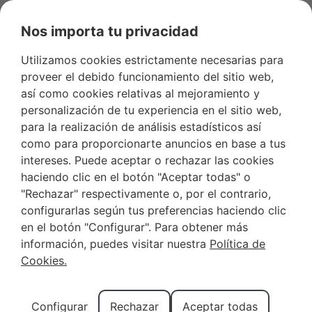
Nos importa tu privacidad
Utilizamos cookies estrictamente necesarias para
Favoritos
+34 966 281 556
Propietarios
proveer el debido funcionamiento del sitio web,
así como cookies relativas al mejoramiento y
personalización de tu experiencia en el sitio web,
para la realización de análisis estadísticos así
como para proporcionarte anuncios en base a tus
¿Es la Cruz de Benidorm
intereses. Puede aceptar o rechazar las cookies
haciendo clic en el botón "Aceptar todas" o
el mejor mirador de la
"Rechazar" respectivamente o, por el contrario,
ciudad?
configurarlas según tus preferencias haciendo clic
en el botón "Configurar". Para obtener más
información, puedes visitar nuestra
Política de
Cookies.
Si eres una de esas personas que buscan miradores
dondequiera que vayan, en este artículo vas a
descubrir una joya que poca gente conoce: La Cruz
Configurar
Rechazar
Aceptar todas